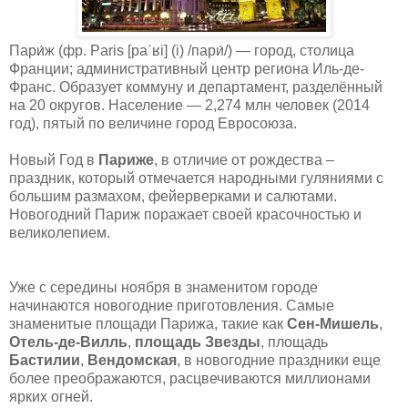
Пари́ж (фр. Paris [paˈʁi] (i) /пари́/) — город, столица
Франции; административный центр региона Иль-де-
Франс. Образует коммуну и департамент, разделённый
на 20 округов. Население — 2,274 млн человек (2014
год), пятый по величине город Евросоюза.
Новый Год в
Париже
, в отличие от рождества –
праздник, который отмечается народными гуляниями с
большим размахом, фейерверками и салютами.
Новогодний Париж поражает своей красочностью и
великолепием.
Уже с середины ноября в знаменитом городе
начинаются новогодние приготовления. Самые
знаменитые площади Парижа, такие как
Сен-Мишель
,
Отель-де-Вилль
,
площадь Звезды
, площадь
Бастилии
,
Вендомская
, в новогодние праздники еще
более преображаются, расцвечиваются миллионами
ярких огней.