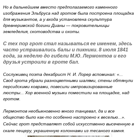
Но в дальнейшем вместо предполагаемого каменного
изображения Эльбруса над гротом была построена площадка
для музыкантов, а у входа установлена скульптура
древнеримской богини Дианы — покровительницы
земледелия, скотоводства и охоты.
С тех пор грот стал называться ее именем, здесь
часто устраивались балы и пикники. 8 июля 1841
года, за неделю до гибели М.Ю. Лермонтов и его
друзья устроили в гроте бал.
Сослуживец поэта декабрист Н. И. Лорер вспоминал: «...
Свод грота убрали разноцветными шалями, стены обтянули
персидскими коврами, повесили импровизированные
люстры... Хор военной музыки поместили на площадке, над
гротом.
Лермонтов необыкновенно много танцевал, да и все
общество было как-то особенно настроено к веселью...».
Сейчас грот представляет собой искусственно высеченную в
скале пещеру,
украшенную колоннами из тесаного камня.